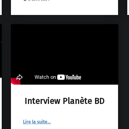
Interview Planète BD
“Interview Planète BD”
Lire la suite
…