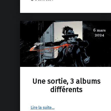
Une sortie, 3 albums
différents
“Une sortie, 3 albums différents”
Lire la suite
…