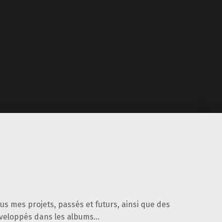
tous mes projets, passés et futurs, ainsi que des
éveloppés dans les albums…