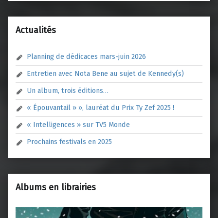
Actualités
Planning de dédicaces mars-juin 2026
Entretien avec Nota Bene au sujet de Kennedy(s)
Un album, trois éditions…
« Épouvantail » », lauréat du Prix Ty Zef 2025 !
« Intelligences » sur TV5 Monde
Prochains festivals en 2025
Albums en librairies