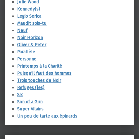
Julie Wood
Kennedy(s)
Legio Serica
Maudit sois-tu
Neuf
Noir Horizon
Oliver & Peter
Parallèle
Personne
Printemps à la Charité
Puisqu’il faut des hommes
Trois touches de Noir
Refuges (les)
Six
Son of a Gun
Super Vilains
Un peu de tarte aux épinards