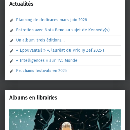
Actualités
Planning de dédicaces mars-juin 2026
Entretien avec Nota Bene au sujet de Kennedy(s)
Un album, trois éditions…
« Épouvantail » », lauréat du Prix Ty Zef 2025 !
« Intelligences » sur TV5 Monde
Prochains festivals en 2025
Albums en librairies