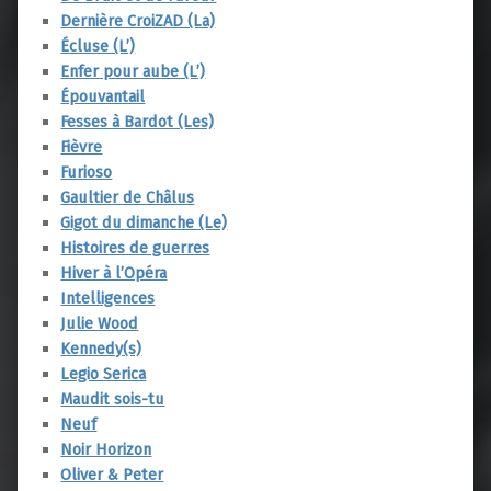
Dernière CroiZAD (La)
Écluse (L’)
Enfer pour aube (L’)
Épouvantail
Fesses à Bardot (Les)
Fièvre
Furioso
Gaultier de Châlus
Gigot du dimanche (Le)
Histoires de guerres
Hiver à l’Opéra
Intelligences
Julie Wood
Kennedy(s)
Legio Serica
Maudit sois-tu
Neuf
Noir Horizon
Oliver & Peter