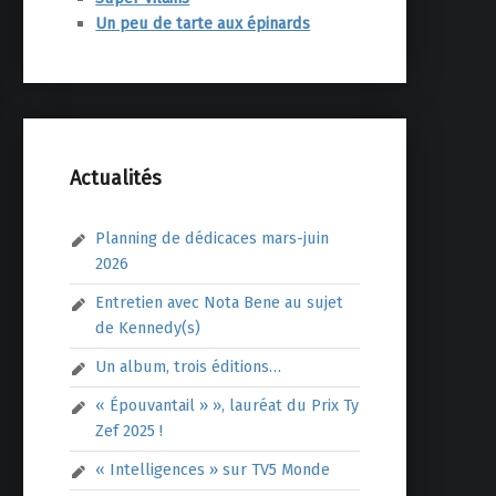
Un peu de tarte aux épinards
Actualités
Planning de dédicaces mars-juin
2026
Entretien avec Nota Bene au sujet
de Kennedy(s)
Un album, trois éditions…
« Épouvantail » », lauréat du Prix Ty
Zef 2025 !
« Intelligences » sur TV5 Monde