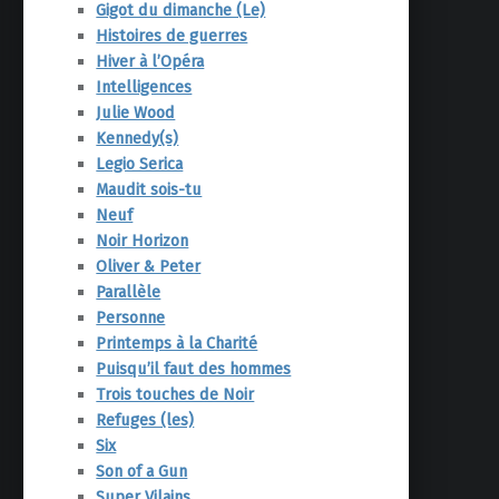
Gigot du dimanche (Le)
Histoires de guerres
Hiver à l’Opéra
Intelligences
Julie Wood
Kennedy(s)
Legio Serica
Maudit sois-tu
Neuf
Noir Horizon
Oliver & Peter
Parallèle
Personne
Printemps à la Charité
Puisqu’il faut des hommes
Trois touches de Noir
Refuges (les)
Six
Son of a Gun
Super Vilains