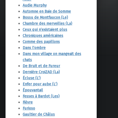
Audie Murphy
Automne en Baie de Somme
Bossu de Montfaucon (Le)
Chambre des merveilles (La)
Ceux qui n’existaient plus
Chroniques américaines
Comme des papillons
Dans l’ombre
Dans mon village on mangeait des
chats
De Bruit et de Fureur
Dernière CroiZAD (La)
Écluse (L’)
Enfer pour aube (L’)
Épouvantail
Fesses à Bardot (Les)
Fièvre
Furioso
Gaultier de Châlus