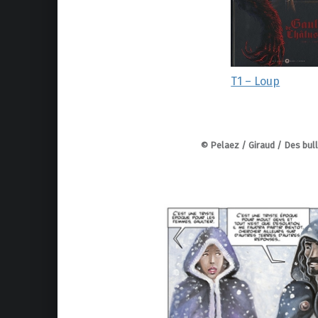
T1 – Loup
© Pelaez / Giraud / Des bull