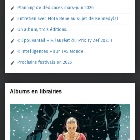
Planning de dédicaces mars-juin 2026
Entretien avec Nota Bene au sujet de Kennedy(s)
Un album, trois éditions…
« Épouvantail » », lauréat du Prix Ty Zef 2025 !
« Intelligences » sur TV5 Monde
Prochains festivals en 2025
Albums en librairies