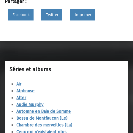
Partager :
Facebook
Twitter
Imprimer
Skip back to main navigation
Séries et albums
Air
Alphonse
Alter
Audie Murphy
Automne en Baie de Somme
Bossu de Montfaucon (Le)
Chambre des merveilles (La)
Ceux qui n’existaient plus