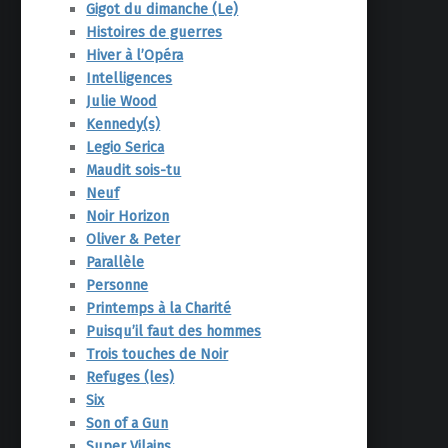
Gigot du dimanche (Le)
Histoires de guerres
Hiver à l’Opéra
Intelligences
Julie Wood
Kennedy(s)
Legio Serica
Maudit sois-tu
Neuf
Noir Horizon
Oliver & Peter
Parallèle
Personne
Printemps à la Charité
Puisqu’il faut des hommes
Trois touches de Noir
Refuges (les)
Six
Son of a Gun
Super Vilains