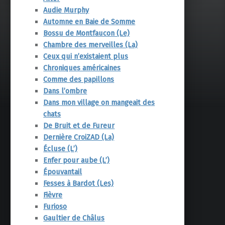
Audie Murphy
Automne en Baie de Somme
Bossu de Montfaucon (Le)
Chambre des merveilles (La)
Ceux qui n’existaient plus
Chroniques américaines
Comme des papillons
Dans l’ombre
Dans mon village on mangeait des
chats
De Bruit et de Fureur
Dernière CroiZAD (La)
Écluse (L’)
Enfer pour aube (L’)
Épouvantail
Fesses à Bardot (Les)
Fièvre
Furioso
Gaultier de Châlus