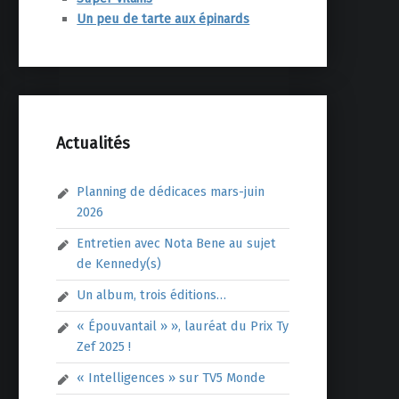
Un peu de tarte aux épinards
Actualités
Planning de dédicaces mars-juin
2026
Entretien avec Nota Bene au sujet
de Kennedy(s)
Un album, trois éditions…
« Épouvantail » », lauréat du Prix Ty
Zef 2025 !
« Intelligences » sur TV5 Monde