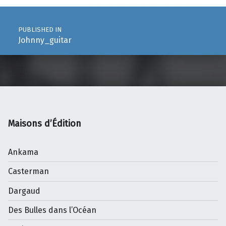
Post navigation
PUBLISHED IN
Johnny_guitar
Maisons d’Édition
Ankama
Casterman
Dargaud
Des Bulles dans l’Océan