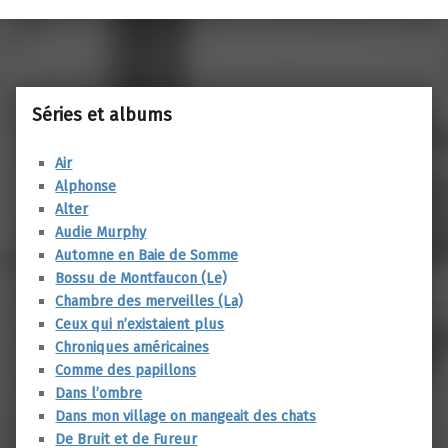
Séries et albums
Air
Alphonse
Alter
Audie Murphy
Automne en Baie de Somme
Bossu de Montfaucon (Le)
Chambre des merveilles (La)
Ceux qui n’existaient plus
Chroniques américaines
Comme des papillons
Dans l’ombre
Dans mon village on mangeait des chats
De Bruit et de Fureur