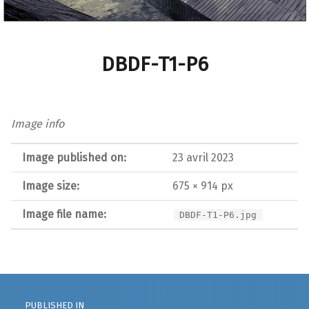
DBDF-T1-P6
Image info
Image published on:
23 avril 2023
Image size:
675 × 914 px
Image file name:
DBDF-T1-P6.jpg
Post navigation
PUBLISHED IN