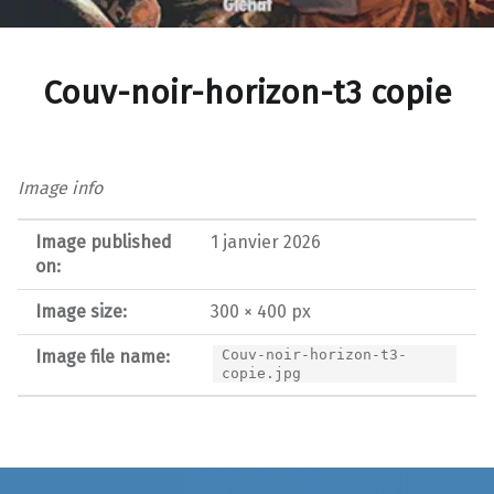
Couv-noir-horizon-t3 copie
Image info
Image published
1 janvier 2026
on:
Image size:
300 × 400 px
Image file name:
Couv-noir-horizon-t3-
copie.jpg
Post navigation