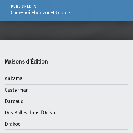
PUBLISHED IN
Couv-noir-horizon-t3 copie
Maisons d’Édition
Ankama
Casterman
Dargaud
Des Bulles dans l’Océan
Drakoo