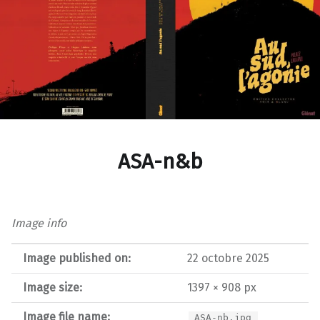
ASA-n&b
Image info
Image published on:
22 octobre 2025
Image size:
1397 × 908 px
Image file name:
ASA-nb.jpg