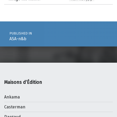
Post navigation
PUBLISHED IN
ASA-n&b
Maisons d’Édition
Ankama
Casterman
Dargaud