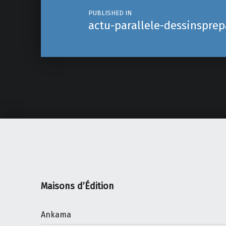
PUBLISHED IN
actu-parallele-dessinspre
Maisons d’Édition
Ankama