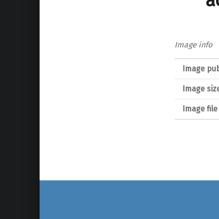
a
Image info
Image pub
Image siz
Image fil
Post navigation