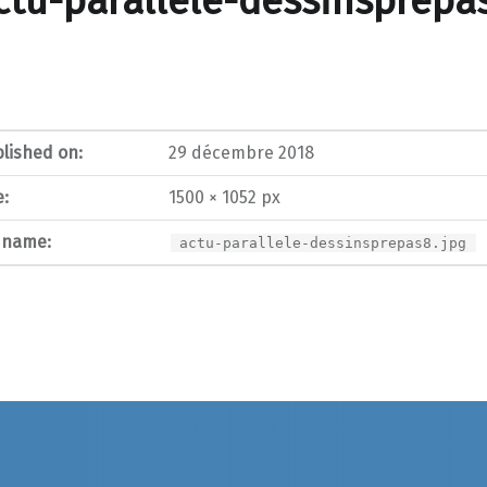
ctu-parallele-dessinsprepa
lished on:
29 décembre 2018
e:
1500 × 1052 px
e name:
actu-parallele-dessinsprepas8.jpg