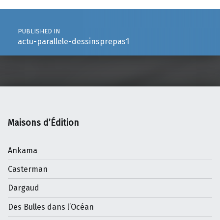
Post navigation
PUBLISHED IN
actu-parallele-dessinsprepas1
Maisons d’Édition
Ankama
Casterman
Dargaud
Des Bulles dans l’Océan