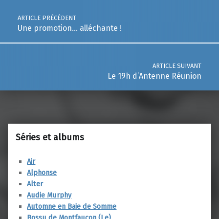
Dédicaces
ARTICLE PRÉCÉDENT
Une promotion… alléchante !
ARTICLE SUIVANT
Le 19h d’Antenne Réunion
Séries et albums
Air
Alphonse
Alter
Audie Murphy
Automne en Baie de Somme
Bossu de Montfaucon (Le)