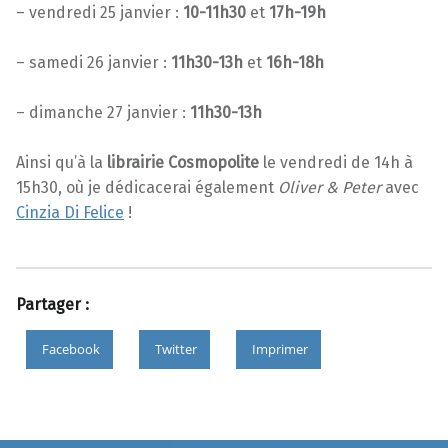
– vendredi 25 janvier :
10-11h30
et
17h-19h
– samedi 26 janvier :
11h30-13h
et
16h-18h
– dimanche 27 janvier :
11h30-13h
Ainsi qu’à la
librairie Cosmopolite
le vendredi de 14h à
15h30, où je dédicacerai également
Oliver & Peter
avec
Cinz
ia Di Felice
!
Partager :
Facebook
Twitter
Imprimer
Skip back to main navigation
Post navigation