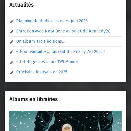
Actualités
Planning de dédicaces mars-juin 2026
Entretien avec Nota Bene au sujet de Kennedy(s)
Un album, trois éditions…
« Épouvantail » », lauréat du Prix Ty Zef 2025 !
« Intelligences » sur TV5 Monde
Prochains festivals en 2025
Albums en librairies