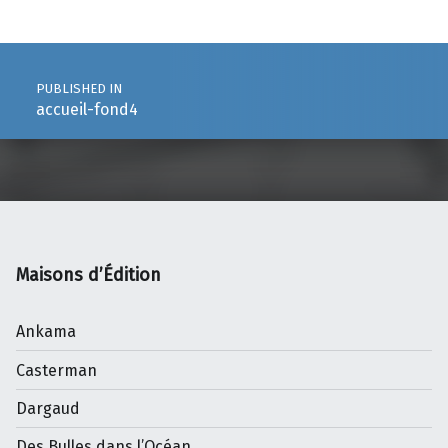
Post navigation
PUBLISHED IN
accueil-fond4
Maisons d’Édition
Ankama
Casterman
Dargaud
Des Bulles dans l’Océan