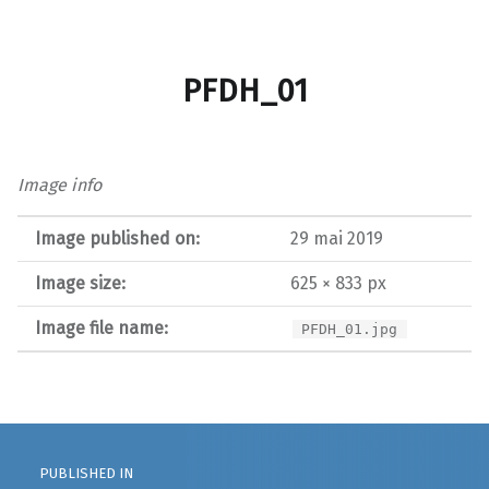
PFDH_01
Image info
Image published on:
29 mai 2019
Image size:
625 × 833 px
Image file name:
PFDH_01.jpg
Post navigation
PUBLISHED IN