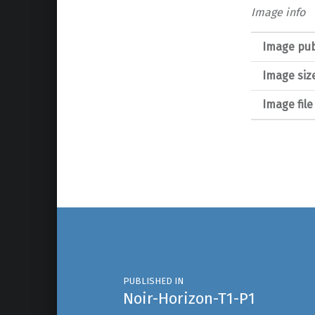
Image info
Image pub
Image siz
Image fil
Post navigation
PUBLISHED IN
Noir-Horizon-T1-P1