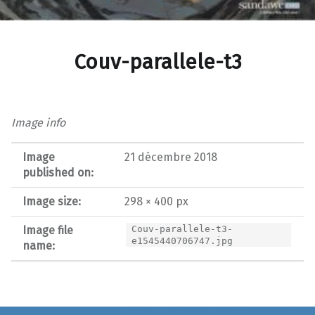
Couv-parallele-t3
Image info
Image
21 décembre 2018
published on:
Image size:
298 × 400 px
Image file
Couv-parallele-t3-
e1545440706747.jpg
name:
Post navigation