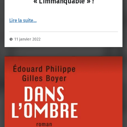
« L’Immanquable » !
“L’Enfer, c’est dans « L’Immanquable » !”
Lire la suite
…
11 janvier 2022